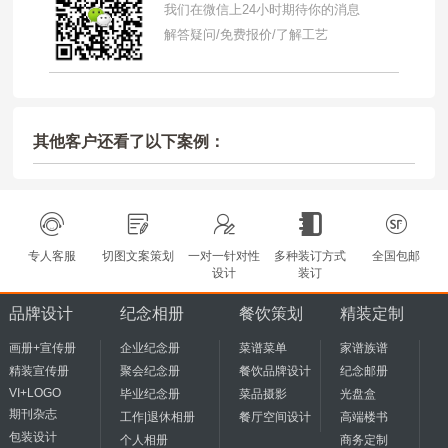
我们在微信上24小时期待你的消息
解答疑问/免费报价/了解工艺
其他客户还看了以下案例：
专人客服
切图文案策划
一对一针对性
多种装订方式
全国包邮
设计
装订
品牌设计
纪念相册
餐饮策划
精装定制
画册+宣传册
企业纪念册
菜谱菜单
家谱族谱
精装宣传册
聚会纪念册
餐饮品牌设计
纪念邮册
VI+LOGO
毕业纪念册
菜品摄影
光盘盒
期刊杂志
工作|退休相册
餐厅空间设计
高端楼书
包装设计
个人相册
商务定制