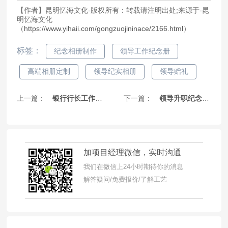
【作者】昆明忆海文化-版权所有：转载请注明出处;来源于-昆
明忆海文化
（
https://www.yihaii.com/gongzuojininace/2166.html
）
标签：
纪念相册制作
领导工作纪念册
高端相册定制
领导纪实相册
领导赠礼
上一篇：
银行行长工作纪念相册定制 - 珍藏金融领航者的光辉岁月
下一篇：
领导升职纪念相册定制礼物-珍藏奋斗历程，礼献荣耀时刻
加项目经理微信，实时沟通
我们在微信上24小时期待你的消息
解答疑问/免费报价/了解工艺