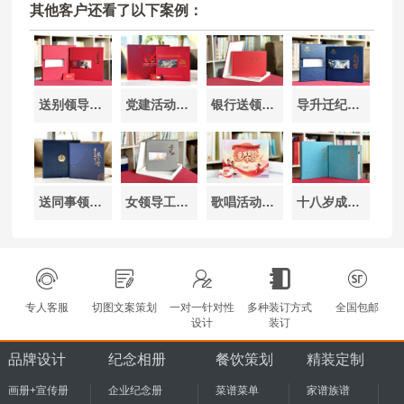
其他客户还看了以下案例：
送别领导纪念相册定制方案-高端皮革精装留存珍贵回忆
党建活动纪念相册制作-红色主题设计纪念相册
银行送领导工作留念相册定制-高端设计记录荣耀时刻与奋斗历程
导升迁纪念相册定制-高端设计记录奋斗历程与荣耀时刻
送同事领导纪念相册礼物定制-高端纪念相册设计制作案例
女领导工作记录纪念相册定制-高端设计留存芳华与奋斗记忆
歌唱活动纪念相册制作-设计流程与定制
十八岁成人礼纪念相册制作-记录成长青春的珍贵礼物
专人客服
切图文案策划
一对一针对性
多种装订方式
全国包邮
设计
装订
品牌设计
纪念相册
餐饮策划
精装定制
画册+宣传册
企业纪念册
菜谱菜单
家谱族谱