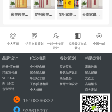
家谱族谱排版设计-记载家族的文化和历史
昆明家谱排版印刷-族谱印刷厂家
昆明家谱设计公司-家谱编写遇到的问题
云南家谱排版设计印刷-族谱制作参考样本
专人客服
切图文案策划
一对一针对性
多种装订方式
全国包邮
设计
装订
品牌设计
纪念相册
餐饮策划
精装定制
画册+宣传册
企业纪念册
菜谱菜单
家谱族谱
精装宣传册
聚会纪念册
餐饮品牌设计
纪念邮册
VI+LOGO
毕业纪念册
菜品摄影
光盘盒
期刊杂志
工作|退休相册
餐厅空间设计
高端楼书
包装设计
个人相册
商务定制
15108366332
936618097