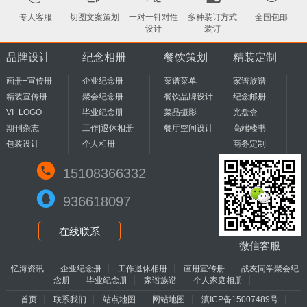
专人客服
切图文案策划
一对一针对性
多种装订方式
全国包邮
设计
装订
品牌设计
纪念相册
餐饮策划
精装定制
画册+宣传册
企业纪念册
菜谱菜单
家谱族谱
精装宣传册
聚会纪念册
餐饮品牌设计
纪念邮册
VI+LOGO
毕业纪念册
菜品摄影
光盘盒
期刊杂志
工作|退休相册
餐厅空间设计
高端楼书
包装设计
个人相册
商务定制
15108366332
936618097
在线联系
微信客服
忆海资讯
企业纪念册
工作退休相册
画册宣传册
战友同学聚会纪
念册
毕业纪念册
家谱族谱
个人家庭相册
首页
联系我们
站点地图
网站地图
滇ICP备15007489号