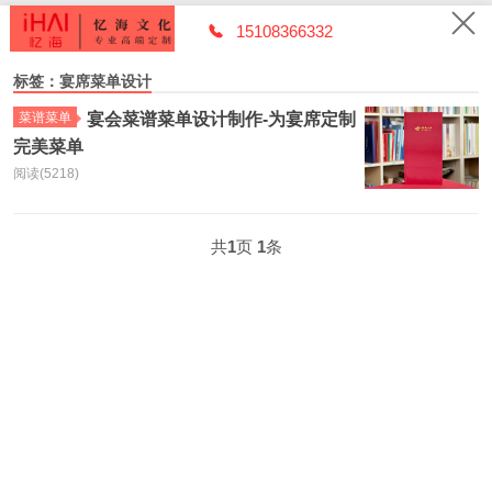
15108366332
标签：宴席菜单设计
菜谱菜单
宴会菜谱菜单设计制作-为宴席定制
完美菜单
阅读(5218)
共
1
页
1
条