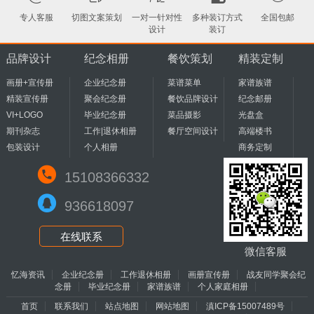
专人客服
切图文案策划
一对一针对性
多种装订方式
全国包邮
设计
装订
品牌设计
纪念相册
餐饮策划
精装定制
画册+宣传册
企业纪念册
菜谱菜单
家谱族谱
精装宣传册
聚会纪念册
餐饮品牌设计
纪念邮册
VI+LOGO
毕业纪念册
菜品摄影
光盘盒
期刊杂志
工作|退休相册
餐厅空间设计
高端楼书
包装设计
个人相册
商务定制
15108366332
936618097
在线联系
微信客服
忆海资讯
企业纪念册
工作退休相册
画册宣传册
战友同学聚会纪
念册
毕业纪念册
家谱族谱
个人家庭相册
首页
联系我们
站点地图
网站地图
滇ICP备15007489号