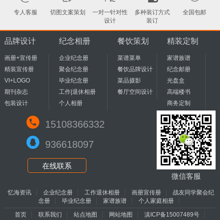
专人客服
切图文案策划
一对一针对性
多种装订方式
全国包邮
设计
装订
品牌设计
纪念相册
餐饮策划
精装定制
画册+宣传册
企业纪念册
菜谱菜单
家谱族谱
精装宣传册
聚会纪念册
餐饮品牌设计
纪念邮册
VI+LOGO
毕业纪念册
菜品摄影
光盘盒
期刊杂志
工作|退休相册
餐厅空间设计
高端楼书
包装设计
个人相册
商务定制
15108366332
936618097
在线联系
微信客服
忆海资讯
企业纪念册
工作退休相册
画册宣传册
战友同学聚会纪
念册
毕业纪念册
家谱族谱
个人家庭相册
首页
联系我们
站点地图
网站地图
滇ICP备15007489号