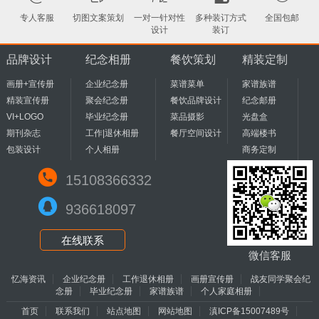
专人客服
切图文案策划
一对一针对性
多种装订方式
全国包邮
设计
装订
品牌设计
纪念相册
餐饮策划
精装定制
画册+宣传册
企业纪念册
菜谱菜单
家谱族谱
精装宣传册
聚会纪念册
餐饮品牌设计
纪念邮册
VI+LOGO
毕业纪念册
菜品摄影
光盘盒
期刊杂志
工作|退休相册
餐厅空间设计
高端楼书
包装设计
个人相册
商务定制
15108366332
936618097
在线联系
微信客服
忆海资讯
企业纪念册
工作退休相册
画册宣传册
战友同学聚会纪
念册
毕业纪念册
家谱族谱
个人家庭相册
首页
联系我们
站点地图
网站地图
滇ICP备15007489号