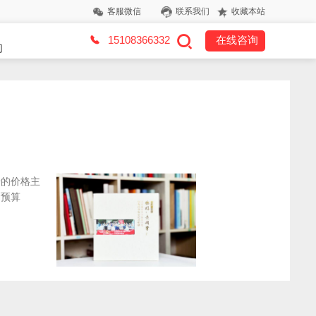
客服微信
联系我们
收藏本站
15108366332
在线咨询
们
册的价格主
划预算