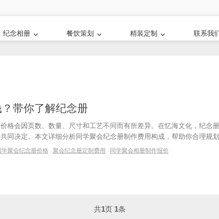
纪念相册
餐饮策划
精装定制
联系我
钱？带你了解纪念册
，价格会因页数、数量、尺寸和工艺不同而有所差异。在忆海文化，纪念
素共同决定。本文详细分析同学聚会纪念册制作费用构成，帮助你合理规
同学聚会纪念册价格
聚会纪念册定制费用
同学聚会相册制作报价
共
1
页
1
条