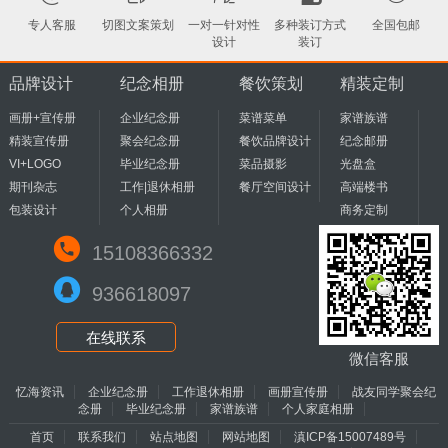
专人客服
切图文案策划
一对一针对性
多种装订方式
全国包邮
设计
装订
品牌设计
纪念相册
餐饮策划
精装定制
画册+宣传册
企业纪念册
菜谱菜单
家谱族谱
精装宣传册
聚会纪念册
餐饮品牌设计
纪念邮册
VI+LOGO
毕业纪念册
菜品摄影
光盘盒
期刊杂志
工作|退休相册
餐厅空间设计
高端楼书
包装设计
个人相册
商务定制
15108366332
936618097
在线联系
微信客服
忆海资讯
企业纪念册
工作退休相册
画册宣传册
战友同学聚会纪
念册
毕业纪念册
家谱族谱
个人家庭相册
首页
联系我们
站点地图
网站地图
滇ICP备15007489号