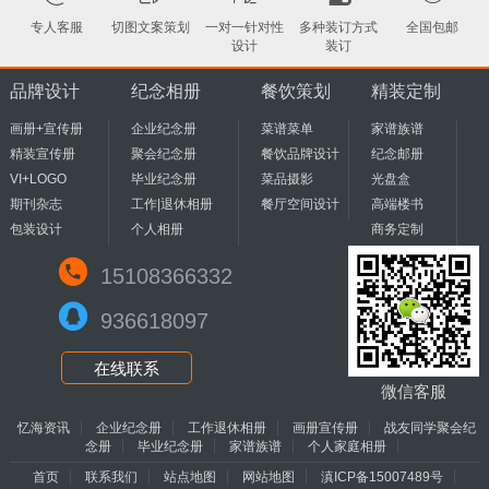
专人客服
切图文案策划
一对一针对性
多种装订方式
全国包邮
设计
装订
品牌设计
纪念相册
餐饮策划
精装定制
画册+宣传册
企业纪念册
菜谱菜单
家谱族谱
精装宣传册
聚会纪念册
餐饮品牌设计
纪念邮册
VI+LOGO
毕业纪念册
菜品摄影
光盘盒
期刊杂志
工作|退休相册
餐厅空间设计
高端楼书
包装设计
个人相册
商务定制
15108366332
936618097
在线联系
微信客服
忆海资讯
企业纪念册
工作退休相册
画册宣传册
战友同学聚会纪
念册
毕业纪念册
家谱族谱
个人家庭相册
首页
联系我们
站点地图
网站地图
滇ICP备15007489号