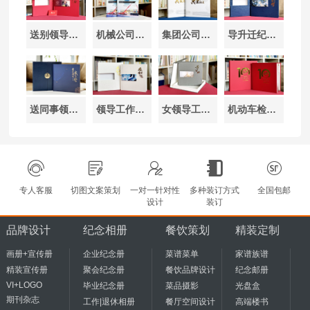
送别领导纪念相册定制方案-高端皮革精装留存珍贵回忆
机械公司宣传册画册设计方案-双语定制助力海外市场拓展
集团公司30周年庆纪念册制作-高端设计制作周年相册
导升迁纪念相册定制-高端设计记录奋斗历程与荣耀时刻
送同事领导纪念相册礼物定制-高端纪念相册设计制作案例
领导工作送别纪念相册定制设计-高端相册留存感恩与奋斗记忆
女领导工作记录纪念相册定制-高端设计留存芳华与奋斗记忆
机动车检测公司10周年纪念相册定制-企业影集设计与制作
专人客服
切图文案策划
一对一针对性
多种装订方式
全国包邮
设计
装订
品牌设计
纪念相册
餐饮策划
精装定制
画册+宣传册
企业纪念册
菜谱菜单
家谱族谱
精装宣传册
聚会纪念册
餐饮品牌设计
纪念邮册
VI+LOGO
毕业纪念册
菜品摄影
光盘盒
期刊杂志
工作|退休相册
餐厅空间设计
高端楼书